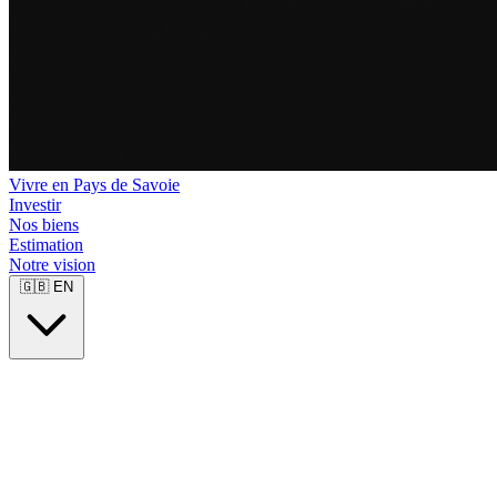
Vivre en Pays de Savoie
Investir
Nos biens
Estimation
Notre vision
🇬🇧
EN