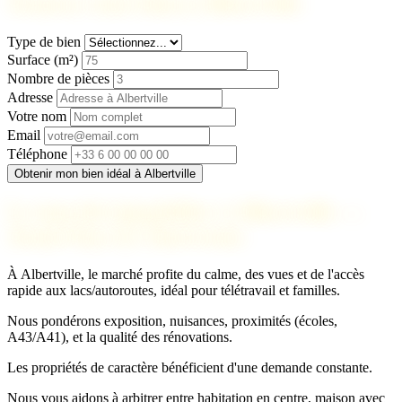
Trouvez votre bien à Albertville
Type de bien
Surface (m²)
Nombre de pièces
Adresse
Votre nom
Email
Téléphone
Obtenir mon bien idéal à Albertville
Le marché immobilier à Albertville —
Avant-Pays & Chartreuse
À Albertville, le marché profite du calme, des vues et de l'accès
rapide aux lacs/autoroutes, idéal pour télétravail et familles.
Nous pondérons exposition, nuisances, proximités (écoles,
A43/A41), et la qualité des rénovations.
Les propriétés de caractère bénéficient d'une demande constante.
Nous vous aidons à arbitrer entre habitation en centre, maison avec