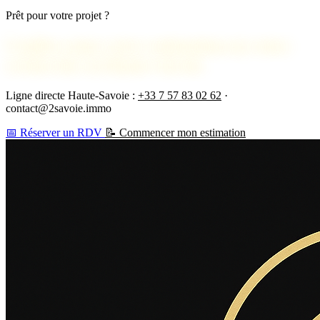
Prêt pour votre projet ?
Confiez-nous votre estimation ou votre
recherche en Haute-Savoie
Ligne directe Haute-Savoie :
+33 7 57 83 02 62
·
contact@2savoie.immo
📅 Réserver un RDV
📝 Commencer mon estimation