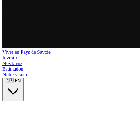
Vivre en Pays de Savoie
Investir
Nos biens
Estimation
Notre vision
🇬🇧
EN