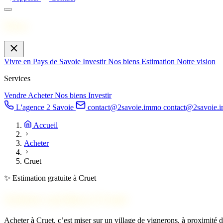
Menu
Vivre en Pays de Savoie
Investir
Nos biens
Estimation
Notre vision
Services
Vendre
Acheter
Nos biens
Investir
L'agence 2 Savoie
contact@2savoie.immo
contact@2savoie.
Accueil
Acheter
Cruet
✨ Estimation gratuite à Cruet
Acheter un bien à
Cruet
Acheter à Cruet, c’est miser sur un village de vignerons, à proximité 