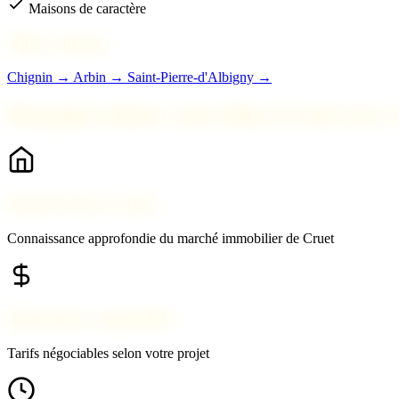
Maisons de caractère
Villes voisines
Chignin →
Arbin →
Saint-Pierre-d'Albigny →
Pourquoi acheter votre bien à Cruet avec
Expert local à Cruet
Connaissance approfondie du marché immobilier de Cruet
Honoraires compétitifs
Tarifs négociables selon votre projet