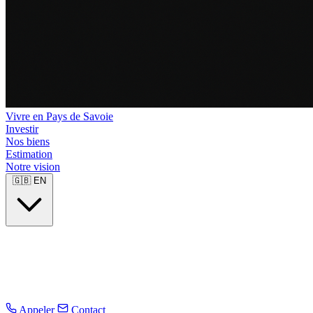
Vivre en Pays de Savoie
Investir
Nos biens
Estimation
Notre vision
🇬🇧
EN
Appeler
Contact