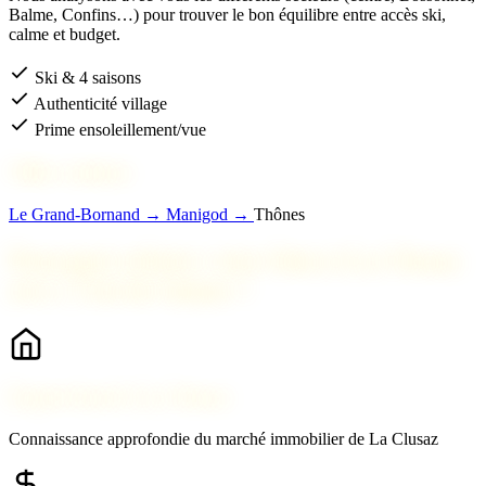
Balme, Confins…) pour trouver le bon équilibre entre accès ski,
calme et budget.
Ski & 4 saisons
Authenticité village
Prime ensoleillement/vue
Villes voisines
Le Grand-Bornand →
Manigod →
Thônes
Pourquoi acheter votre bien à La Clusaz
avec 2 Savoie Immo ?
Expert local à La Clusaz
Connaissance approfondie du marché immobilier de La Clusaz