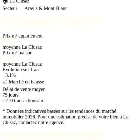
🏠 La Clusaz
Secteur — Aravis & Mont-Blanc
📊
Prix immobilier à La Clusaz en 2026
Prix m² appartement
6 200 €
moyenne La Clusaz
Prix m² maison
7 000 €
moyenne La Clusaz
Évolution sur 1 an
+3.1%
📈 Marché en hausse
Délai de vente moyen
75 jours
~210 transactions/an
* Données indicatives basées sur les tendances du marché
immobilier 2026. Pour une estimation précise de votre bien à La
Clusaz, contactez notre agence.
Trouvez votre bien à La Clusaz