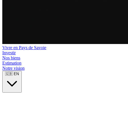
Vivre en Pays de Savoie
Investir
Nos biens
Estimation
Notre vision
🇬🇧
EN