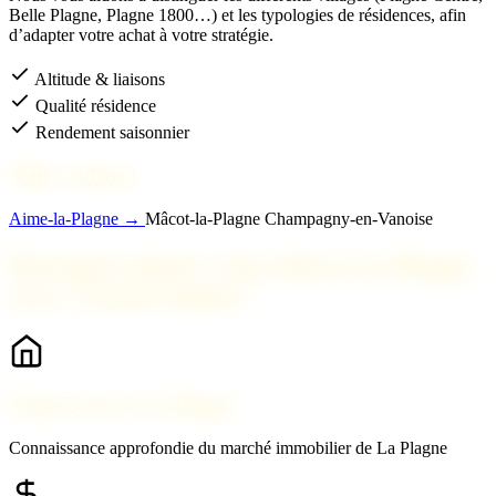
Belle Plagne, Plagne 1800…) et les typologies de résidences, afin
d’adapter votre achat à votre stratégie.
Altitude & liaisons
Qualité résidence
Rendement saisonnier
Villes voisines
Aime-la-Plagne →
Mâcot-la-Plagne
Champagny-en-Vanoise
Pourquoi acheter votre bien à La Plagne
avec 2 Savoie Immo ?
Expert local à La Plagne
Connaissance approfondie du marché immobilier de La Plagne