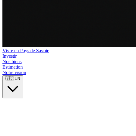
Vivre en Pays de Savoie
Investir
Nos biens
Estimation
Notre vision
🇬🇧
EN