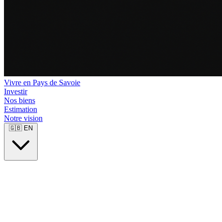
Vivre en Pays de Savoie
Investir
Nos biens
Estimation
Notre vision
🇬🇧
EN