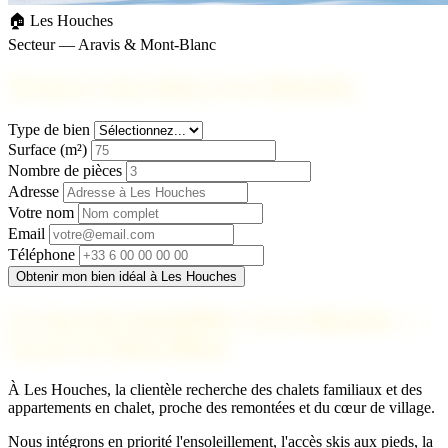
🏠 Les Houches
Secteur — Aravis & Mont-Blanc
Trouvez votre bien à Les Houches
Type de bien
Surface (m²)
Nombre de pièces
Adresse
Votre nom
Email
Téléphone
Obtenir mon bien idéal à Les Houches
Le marché immobilier à Les Houches —
Aravis & Mont-Blanc
À Les Houches, la clientèle recherche des chalets familiaux et des
appartements en chalet, proche des remontées et du cœur de village.
Nous intégrons en priorité l'ensoleillement, l'accès skis aux pieds, la