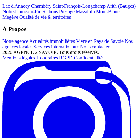
Lac d'Annecy
Chambéry
Saint-François-Longchamp
Arith (Bauges)
Notre-Dame-du-Pré
Stations Prestige
Massif du Mont-Blanc
Megève
Qualité de vie & territoires
À Propos
Notre agence
Actualités immobilières
Vivre en Pays de Savoie
Nos
agences locales
Services internationaux
Nous contacter
2026 AGENCE 2 SAVOIE. Tous droits réservés.
Mentions légales
Honoraires
RGPD
Confidentialité