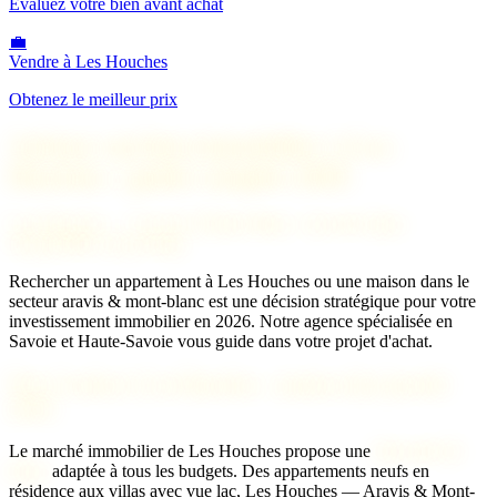
Évaluez votre bien avant achat
💼
Vendre à Les Houches
Obtenez le meilleur prix
Acheter un bien immobilier à Les
Houches : guide complet 2026
Les Houches — Aravis & Mont-Blanc : investir dans
l'immobilier de prestige
Rechercher un appartement à Les Houches ou une maison dans le
secteur aravis & mont-blanc est une décision stratégique pour votre
investissement immobilier en 2026. Notre agence spécialisée en
Savoie et Haute-Savoie vous guide dans votre projet d'achat.
Prix d'achat à Les Houches : analyse du marché
2026
Le marché immobilier de Les Houches propose une
diversité de
biens
adaptée à tous les budgets. Des appartements neufs en
résidence aux villas avec vue lac, Les Houches — Aravis & Mont-