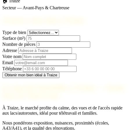
🏠 Traize
Secteur — Avant-Pays & Chartreuse
Trouvez votre bien à Traize
Type de bien
Surface (m²)
Nombre de pièces
Adresse
Votre nom
Email
Téléphone
Obtenir mon bien idéal à Traize
Le marché immobilier à Traize — Avant-
Pays & Chartreuse
À Traize, le marché profite du calme, des vues et de l'accès rapide
aux lacs/autoroutes, idéal pour télétravail et familles.
Nous pondérons exposition, nuisances, proximités (écoles,
A43/A41), et la qualité des rénovations.