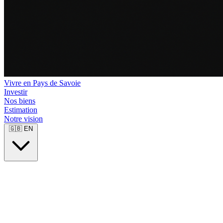
Vivre en Pays de Savoie
Investir
Nos biens
Estimation
Notre vision
🇬🇧
EN