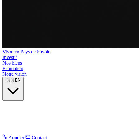
Vivre en Pays de Savoie
Investir
Nos biens
Estimation
Notre vision
🇬🇧
EN
Appeler
Contact