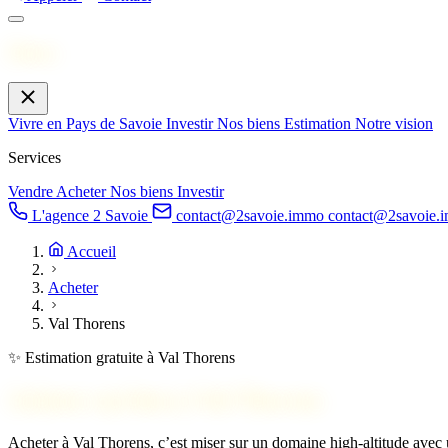
Menu
Vivre en Pays de Savoie
Investir
Nos biens
Estimation
Notre vision
Services
Vendre
Acheter
Nos biens
Investir
L'agence 2 Savoie
contact@2savoie.immo
contact@2savoie.
Accueil
Acheter
Val Thorens
✨ Estimation gratuite à Val Thorens
Acheter un bien à
Val Thorens
Acheter à Val Thorens, c’est miser sur un domaine high-altitude avec 