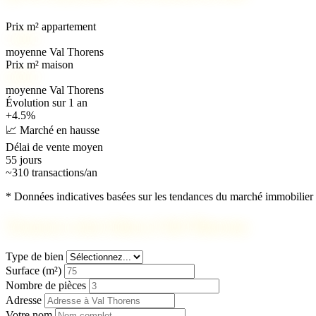
Prix m² appartement
7 200 €
moyenne Val Thorens
Prix m² maison
8 500 €
moyenne Val Thorens
Évolution sur 1 an
+4.5%
📈 Marché en hausse
Délai de vente moyen
55 jours
~310 transactions/an
* Données indicatives basées sur les tendances du marché immobilier 
Trouvez votre bien à Val Thorens
Type de bien
Surface (m²)
Nombre de pièces
Adresse
Votre nom