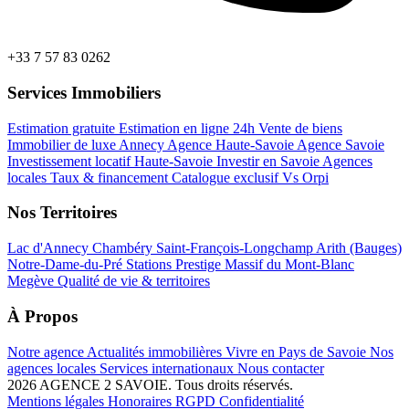
+33 7 57 83 0262
Services Immobiliers
Estimation gratuite
Estimation en ligne 24h
Vente de biens
Immobilier de luxe Annecy
Agence Haute-Savoie
Agence Savoie
Investissement locatif Haute-Savoie
Investir en Savoie
Agences
locales
Taux & financement
Catalogue exclusif
Vs Orpi
Nos Territoires
Lac d'Annecy
Chambéry
Saint-François-Longchamp
Arith (Bauges)
Notre-Dame-du-Pré
Stations Prestige
Massif du Mont-Blanc
Megève
Qualité de vie & territoires
À Propos
Notre agence
Actualités immobilières
Vivre en Pays de Savoie
Nos
agences locales
Services internationaux
Nous contacter
2026 AGENCE 2 SAVOIE. Tous droits réservés.
Mentions légales
Honoraires
RGPD
Confidentialité