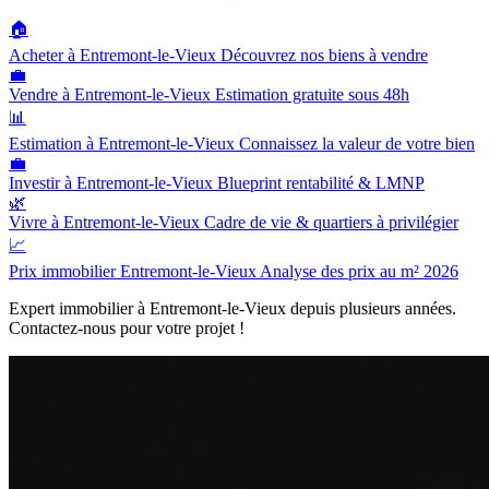
🏠
Acheter à Entremont-le-Vieux
Découvrez nos biens à vendre
💼
Vendre à Entremont-le-Vieux
Estimation gratuite sous 48h
📊
Estimation à Entremont-le-Vieux
Connaissez la valeur de votre bien
💼
Investir à Entremont-le-Vieux
Blueprint rentabilité & LMNP
🌿
Vivre à Entremont-le-Vieux
Cadre de vie & quartiers à privilégier
📈
Prix immobilier Entremont-le-Vieux
Analyse des prix au m² 2026
Expert immobilier à Entremont-le-Vieux depuis plusieurs années.
Contactez-nous pour votre projet !