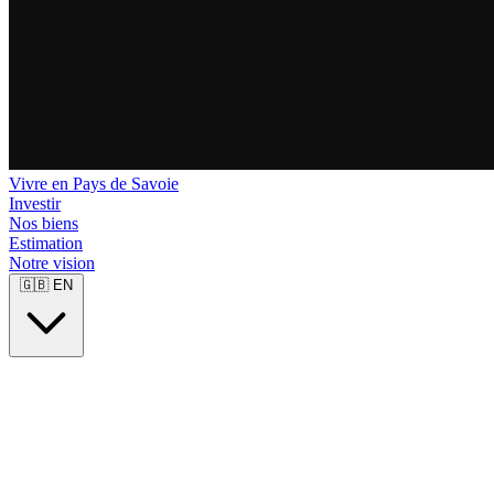
Vivre en Pays de Savoie
Investir
Nos biens
Estimation
Notre vision
🇬🇧
EN