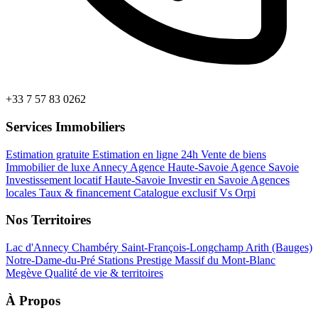
+33 7 57 83 0262
Services Immobiliers
Estimation gratuite
Estimation en ligne 24h
Vente de biens
Immobilier de luxe Annecy
Agence Haute-Savoie
Agence Savoie
Investissement locatif Haute-Savoie
Investir en Savoie
Agences
locales
Taux & financement
Catalogue exclusif
Vs Orpi
Nos Territoires
Lac d'Annecy
Chambéry
Saint-François-Longchamp
Arith (Bauges)
Notre-Dame-du-Pré
Stations Prestige
Massif du Mont-Blanc
Megève
Qualité de vie & territoires
À Propos