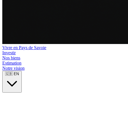
Vivre en Pays de Savoie
Investir
Nos biens
Estimation
Notre vision
🇬🇧
EN