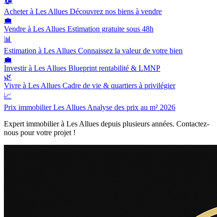
Acheter à Les Allues
Découvrez nos biens à vendre
💼
Vendre à Les Allues
Estimation gratuite sous 48h
📊
Estimation à Les Allues
Connaissez la valeur de votre bien
💼
Investir à Les Allues
Blueprint rentabilité & LMNP
🌿
Vivre à Les Allues
Cadre de vie & quartiers à privilégier
📈
Prix immobilier Les Allues
Analyse des prix au m² 2026
Expert immobilier à Les Allues depuis plusieurs années. Contactez-
nous pour votre projet !