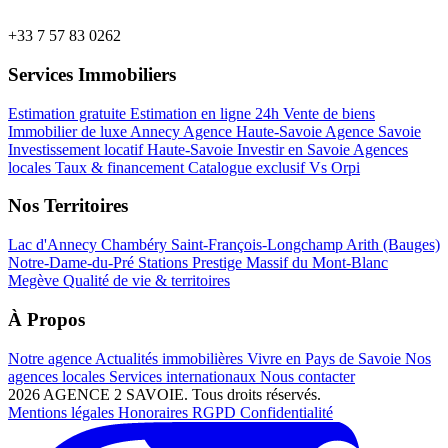
+33 7 57 83 0262
Services Immobiliers
Estimation gratuite
Estimation en ligne 24h
Vente de biens
Immobilier de luxe Annecy
Agence Haute-Savoie
Agence Savoie
Investissement locatif Haute-Savoie
Investir en Savoie
Agences
locales
Taux & financement
Catalogue exclusif
Vs Orpi
Nos Territoires
Lac d'Annecy
Chambéry
Saint-François-Longchamp
Arith (Bauges)
Notre-Dame-du-Pré
Stations Prestige
Massif du Mont-Blanc
Megève
Qualité de vie & territoires
À Propos
Notre agence
Actualités immobilières
Vivre en Pays de Savoie
Nos
agences locales
Services internationaux
Nous contacter
2026 AGENCE 2 SAVOIE. Tous droits réservés.
Mentions légales
Honoraires
RGPD
Confidentialité