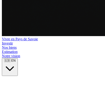
Vivre en Pays de Savoie
Investir
Nos biens
Estimation
Notre vision
🇬🇧
EN