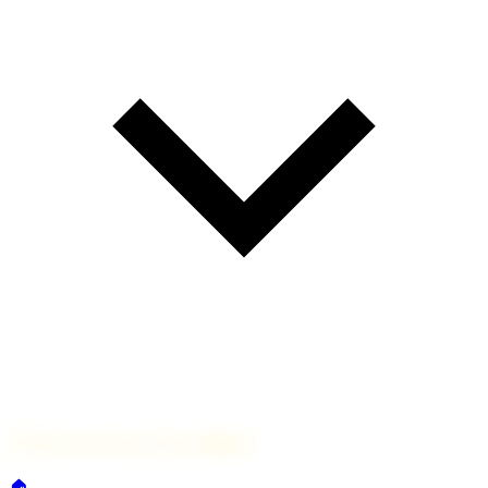
🔗
Nos services à Les Allues
🏠