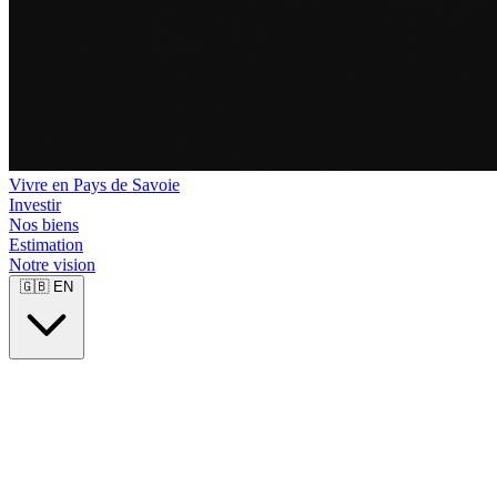
Vivre en Pays de Savoie
Investir
Nos biens
Estimation
Notre vision
🇬🇧
EN