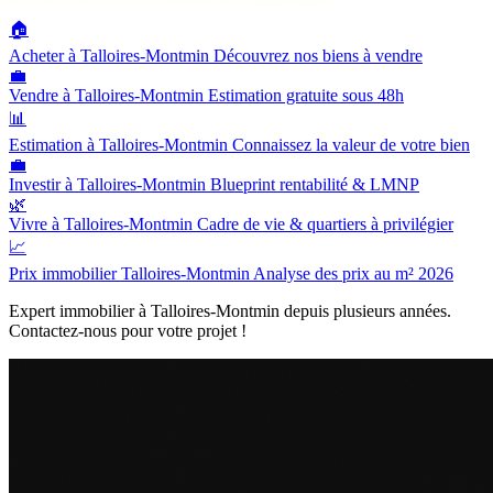
🏠
Acheter à Talloires-Montmin
Découvrez nos biens à vendre
💼
Vendre à Talloires-Montmin
Estimation gratuite sous 48h
📊
Estimation à Talloires-Montmin
Connaissez la valeur de votre bien
💼
Investir à Talloires-Montmin
Blueprint rentabilité & LMNP
🌿
Vivre à Talloires-Montmin
Cadre de vie & quartiers à privilégier
📈
Prix immobilier Talloires-Montmin
Analyse des prix au m² 2026
Expert immobilier à Talloires-Montmin depuis plusieurs années.
Contactez-nous pour votre projet !