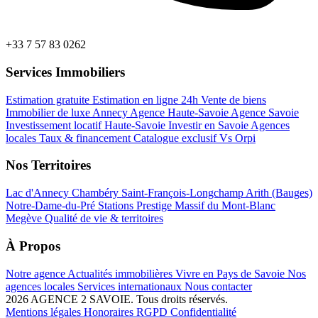
+33 7 57 83 0262
Services Immobiliers
Estimation gratuite
Estimation en ligne 24h
Vente de biens
Immobilier de luxe Annecy
Agence Haute-Savoie
Agence Savoie
Investissement locatif Haute-Savoie
Investir en Savoie
Agences
locales
Taux & financement
Catalogue exclusif
Vs Orpi
Nos Territoires
Lac d'Annecy
Chambéry
Saint-François-Longchamp
Arith (Bauges)
Notre-Dame-du-Pré
Stations Prestige
Massif du Mont-Blanc
Megève
Qualité de vie & territoires
À Propos
Notre agence
Actualités immobilières
Vivre en Pays de Savoie
Nos
agences locales
Services internationaux
Nous contacter
2026 AGENCE 2 SAVOIE. Tous droits réservés.
Mentions légales
Honoraires
RGPD
Confidentialité