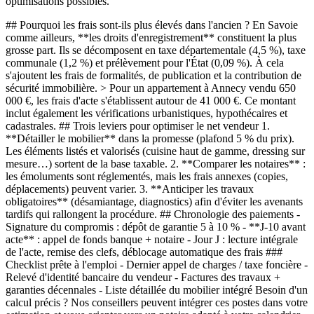
optimisations possibles.
## Pourquoi les frais sont-ils plus élevés dans l'ancien ? En Savoie
comme ailleurs, **les droits d'enregistrement** constituent la plus
grosse part. Ils se décomposent en taxe départementale (4,5 %), taxe
communale (1,2 %) et prélèvement pour l'État (0,09 %). À cela
s'ajoutent les frais de formalités, de publication et la contribution de
sécurité immobilière. > Pour un appartement à Annecy vendu 650
000 €, les frais d'acte s'établissent autour de 41 000 €. Ce montant
inclut également les vérifications urbanistiques, hypothécaires et
cadastrales. ## Trois leviers pour optimiser le net vendeur 1.
**Détailler le mobilier** dans la promesse (plafond 5 % du prix).
Les éléments listés et valorisés (cuisine haut de gamme, dressing sur
mesure…) sortent de la base taxable. 2. **Comparer les notaires** :
les émoluments sont réglementés, mais les frais annexes (copies,
déplacements) peuvent varier. 3. **Anticiper les travaux
obligatoires** (désamiantage, diagnostics) afin d'éviter les avenants
tardifs qui rallongent la procédure. ## Chronologie des paiements -
Signature du compromis : dépôt de garantie 5 à 10 % - **J-10 avant
acte** : appel de fonds banque + notaire - Jour J : lecture intégrale
de l'acte, remise des clefs, déblocage automatique des frais ###
Checklist prête à l'emploi - Dernier appel de charges / taxe foncière -
Relevé d'identité bancaire du vendeur - Factures des travaux +
garanties décennales - Liste détaillée du mobilier intégré Besoin d'un
calcul précis ? Nos conseillers peuvent intégrer ces postes dans votre