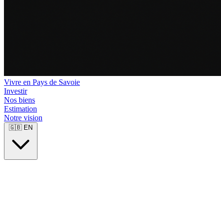
Vivre en Pays de Savoie
Investir
Nos biens
Estimation
Notre vision
🇬🇧
EN