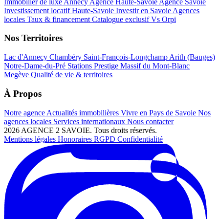
Immobilier de luxe Annecy
Agence Haute-Savoie
Agence Savoie
Investissement locatif Haute-Savoie
Investir en Savoie
Agences
locales
Taux & financement
Catalogue exclusif
Vs Orpi
Nos Territoires
Lac d'Annecy
Chambéry
Saint-François-Longchamp
Arith (Bauges)
Notre-Dame-du-Pré
Stations Prestige
Massif du Mont-Blanc
Megève
Qualité de vie & territoires
À Propos
Notre agence
Actualités immobilières
Vivre en Pays de Savoie
Nos
agences locales
Services internationaux
Nous contacter
2026 AGENCE 2 SAVOIE. Tous droits réservés.
Mentions légales
Honoraires
RGPD
Confidentialité