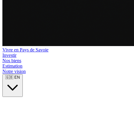
Vivre en Pays de Savoie
Investir
Nos biens
Estimation
Notre vision
🇬🇧
EN