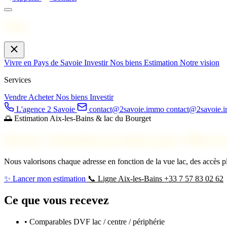
Menu
Vivre en Pays de Savoie
Investir
Nos biens
Estimation
Notre vision
Services
Vendre
Acheter
Nos biens
Investir
L'agence 2 Savoie
contact@2savoie.immo
contact@2savoie.
🌅 Estimation Aix-les-Bains & lac du Bourget
Dossier estimation premium pour villas l
Nous valorisons chaque adresse en fonction de la vue lac, des accès pla
✨ Lancer mon estimation
📞 Ligne Aix-les-Bains +33 7 57 83 02 62
Ce que vous recevez
• Comparables DVF lac / centre / périphérie