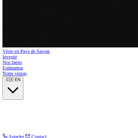
Vivre en Pays de Savoie
Investir
Nos biens
Estimation
Notre vision
🇬🇧
EN
Appeler
Contact