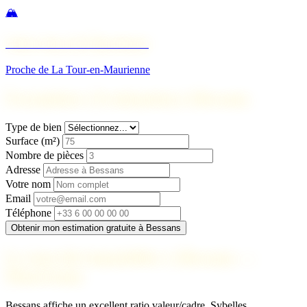
🏔️
Saint-Jean-de-Maurienne
Proche de La Tour-en-Maurienne
Formulaire d'estimation à Bessans
Type de bien
Surface (m²)
Nombre de pièces
Adresse
Votre nom
Email
Téléphone
Obtenir mon estimation gratuite à Bessans
Le marché immobilier à Bessans —
Maurienne
Bessans affiche un excellent ratio valeur/cadre. Sybelles,