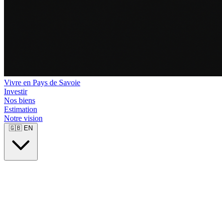
Vivre en Pays de Savoie
Investir
Nos biens
Estimation
Notre vision
🇬🇧
EN