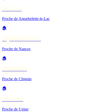
Novalaise
Proche de Aiguebelette-le-Lac
🏠
Aiguebelette-le-Lac
Proche de Nances
🏠
Montmélian
Proche de Chignin
🏠
Albertville
Proche de Ugine