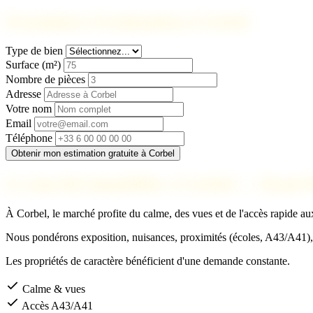
Formulaire d'estimation à Corbel
Type de bien
Surface (m²)
Nombre de pièces
Adresse
Votre nom
Email
Téléphone
Obtenir mon estimation gratuite à Corbel
Le marché immobilier à Corbel — Avant-
À Corbel, le marché profite du calme, des vues et de l'accès rapide aux 
Nous pondérons exposition, nuisances, proximités (écoles, A43/A41), e
Les propriétés de caractère bénéficient d'une demande constante.
Calme & vues
Accès A43/A41