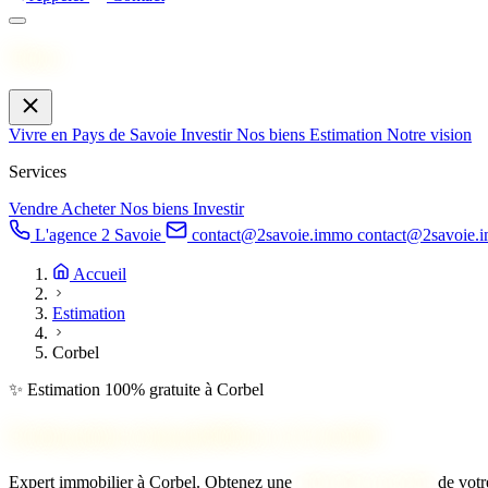
Menu
Vivre en Pays de Savoie
Investir
Nos biens
Estimation
Notre vision
Services
Vendre
Acheter
Nos biens
Investir
L'agence 2 Savoie
contact@2savoie.immo
contact@2savoie.
Accueil
Estimation
Corbel
✨ Estimation 100% gratuite à Corbel
Estimation immobilière à
Corbel
Expert immobilier à Corbel. Obtenez une
estimation gratuite
de votre