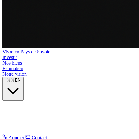
Vivre en Pays de Savoie
Investir
Nos biens
Estimation
Notre vision
🇬🇧
EN
Appeler
Contact