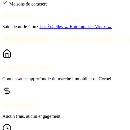
Maisons de caractère
Villes voisines
Saint-Jean-de-Couz
Les Échelles →
Entremont-le-Vieux →
Pourquoi estimer votre bien à Corbel ave
Expert local à Corbel
Connaissance approfondie du marché immobilier de Corbel
100% gratuit
Aucun frais, aucun engagement