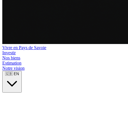
Vivre en Pays de Savoie
Investir
Nos biens
Estimation
Notre vision
🇬🇧
EN