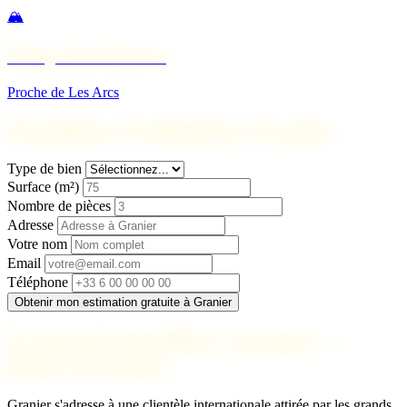
🏔️
Bourg-Saint-Maurice
Proche de Les Arcs
Formulaire d'estimation à Granier
Type de bien
Surface (m²)
Nombre de pièces
Adresse
Votre nom
Email
Téléphone
Obtenir mon estimation gratuite à Granier
Le marché immobilier à Granier —
Haute Tarentaise
Granier s'adresse à une clientèle internationale attirée par les grands