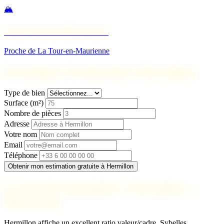
🏔️
Saint-Jean-de-Maurienne
Proche de La Tour-en-Maurienne
Formulaire d'estimation à Hermillon
Type de bien
Surface (m²)
Nombre de pièces
Adresse
Votre nom
Email
Téléphone
Obtenir mon estimation gratuite à Hermillon
Le marché immobilier à Hermillon —
Maurienne
Hermillon affiche un excellent ratio valeur/cadre. Sybelles,