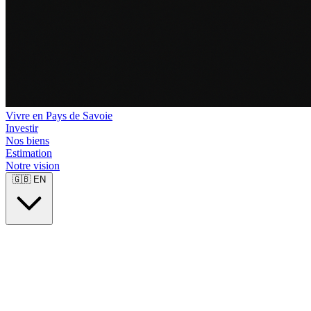
Vivre en Pays de Savoie
Investir
Nos biens
Estimation
Notre vision
🇬🇧
EN