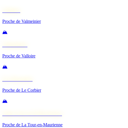
Valloire
Proche de Valmeinier
🏔️
Valmeinier
Proche de Valloire
🏔️
La Toussuire
Proche de Le Corbier
🏔️
Saint-Jean-de-Maurienne
Proche de La Tour-en-Maurienne