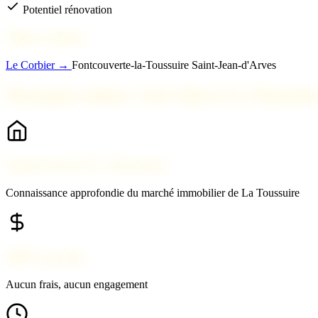
Potentiel rénovation
Villes voisines
Le Corbier →
Fontcouverte-la-Toussuire
Saint-Jean-d'Arves
Pourquoi estimer votre bien à La Toussuir
Expert local à La Toussuire
Connaissance approfondie du marché immobilier de La Toussuire
100% gratuit
Aucun frais, aucun engagement