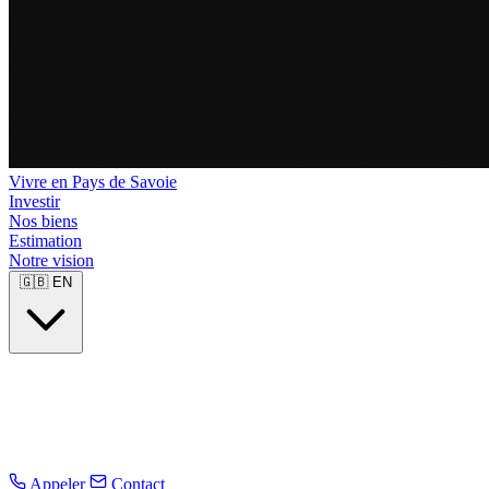
Vivre en Pays de Savoie
Investir
Nos biens
Estimation
Notre vision
🇬🇧
EN
Appeler
Contact