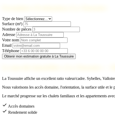
Formulaire d'estimation à La Toussuire
Type de bien
Surface (m²)
Nombre de pièces
Adresse
Votre nom
Email
Téléphone
Obtenir mon estimation gratuite à La Toussuire
Le marché immobilier à La Toussuire — 
La Toussuire affiche un excellent ratio valeur/cadre. Sybelles, Valloi
Nous valorisons les accès domaine, l'orientation, la surface utile et le
Le marché progresse sur les chalets familiaux et les appartements ave
Accès domaines
Rendement solide