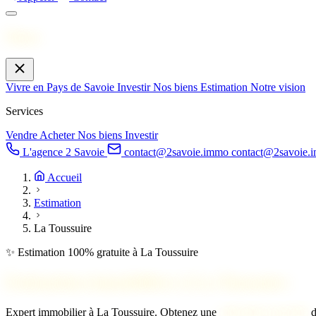
Menu
Vivre en Pays de Savoie
Investir
Nos biens
Estimation
Notre vision
Services
Vendre
Acheter
Nos biens
Investir
L'agence 2 Savoie
contact@2savoie.immo
contact@2savoie.
Accueil
Estimation
La Toussuire
✨ Estimation 100% gratuite à La Toussuire
Estimation immobilière à
La Toussuire
Expert immobilier à La Toussuire. Obtenez une
estimation gratuite
d