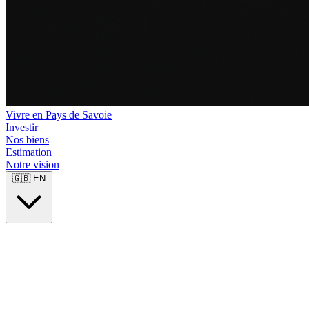
Vivre en Pays de Savoie
Investir
Nos biens
Estimation
Notre vision
🇬🇧
EN