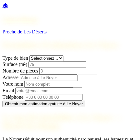
🏠
Saint-Offenge
Proche de Les Déserts
Formulaire d'estimation à Le Noyer
Type de bien
Surface (m²)
Nombre de pièces
Adresse
Votre nom
Email
Téléphone
Obtenir mon estimation gratuite à Le Noyer
Le marché immobilier à Le Noyer —
Massif des Bauges
Le Noyer séduit pour son authenticité parc naturel, ses hameaux et