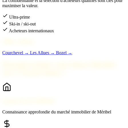
La confidentialité et la sélection d'acheteurs qualifiés sont clés pour
maximiser la valeur.
Ultra-prime
Ski-in / ski-out
Acheteurs internationaux
Villes voisines
Courchevel →
Les Allues →
Bozel →
Pourquoi estimer votre bien à Méribel
avec 2 Savoie Immo ?
Expert local à Méribel
Connaissance approfondie du marché immobilier de Méribel