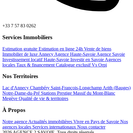
+33 7 57 83 0262
Services Immobiliers
Estimation gratuite
Estimation en ligne 24h
Vente de biens
Immobilier de luxe Annecy
Agence Haute-Savoie
Agence Savoie
Investissement locatif Haute-Savoie
Investir en Savoie
Agences
locales
Taux & financement
Catalogue exclusif
Vs Orpi
Nos Territoires
Lac d'Annecy
Chambéry
Saint-François-Longchamp
Arith (Bauges)
Notre-Dame-du-Pré
Stations Prestige
Massif du Mont-Blanc
Megève
Qualité de vie & territoires
À Propos
Notre agence
Actualités immobilières
Vivre en Pays de Savoie
Nos
agences locales
Services internationaux
Nous contacter
2026 AGENCE 2 SAVOIE. Tous droits réservés.