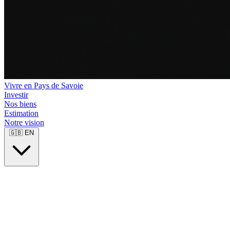
Vivre en Pays de Savoie
Investir
Nos biens
Estimation
Notre vision
🇬🇧
EN