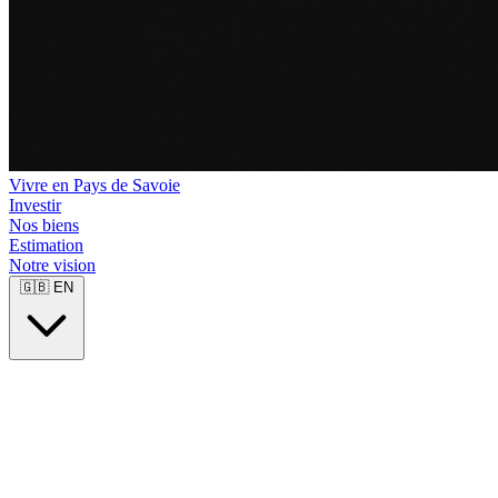
Vivre en Pays de Savoie
Investir
Nos biens
Estimation
Notre vision
🇬🇧
EN