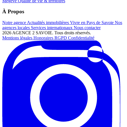
Megève
Qualité de vie & territoires
À Propos
Notre agence
Actualités immobilières
Vivre en Pays de Savoie
Nos
agences locales
Services internationaux
Nous contacter
2026 AGENCE 2 SAVOIE. Tous droits réservés.
Mentions légales
Honoraires
RGPD
Confidentialité