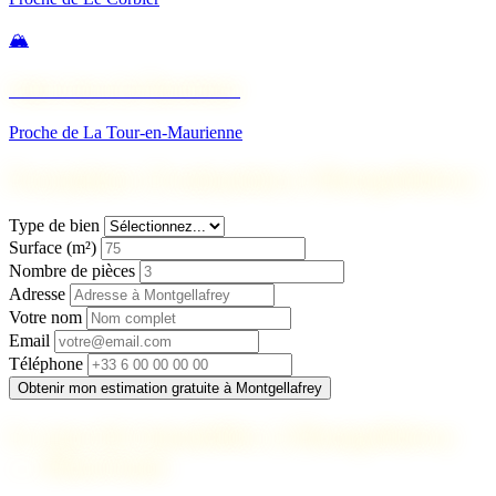
🏔️
Saint-Jean-de-Maurienne
Proche de La Tour-en-Maurienne
Formulaire d'estimation à Montgellafrey
Type de bien
Surface (m²)
Nombre de pièces
Adresse
Votre nom
Email
Téléphone
Obtenir mon estimation gratuite à Montgellafrey
Le marché immobilier à Montgellafrey
— Maurienne