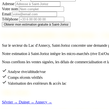
Adresse
Votre nom
Email
Téléphone
Obtenir mon estimation gratuite à Saint-Jorioz
Le marché immobilier à Saint-Jorioz — L
Sur le secteur du Lac d'Annecy, Saint-Jorioz concentre une demande pr
Notre estimation à Saint-Jorioz intègre les micro-marchés (rive Est/Oues
Nous corrélons les ventes signées, les délais de commercialisation et l
Analyse rive/altitude/vue
Comps récents vérifiés
Valorisation des extérieurs & accès lac
Villes voisines
Sévrier →
Duingt →
Annecy →