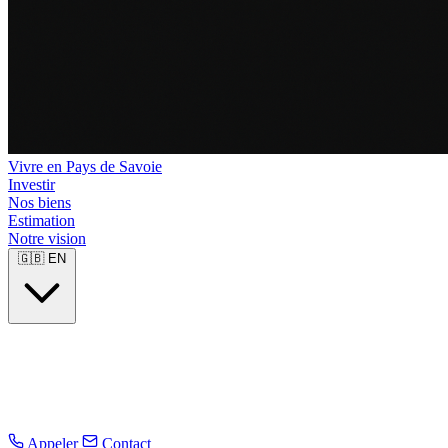
Vivre en Pays de Savoie
Investir
Nos biens
Estimation
Notre vision
🇬🇧
EN
Appeler
Contact