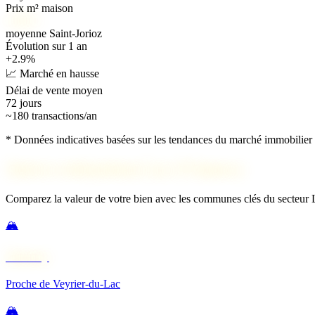
Prix m² maison
5 800 €
moyenne Saint-Jorioz
Évolution sur 1 an
+2.9%
📈 Marché en hausse
Délai de vente moyen
72 jours
~180 transactions/an
* Données indicatives basées sur les tendances du marché immobilier 2
Autres estimations Lac d'Annecy
Comparez la valeur de votre bien avec les communes clés du secteur
🏔️
Annecy
Proche de Veyrier-du-Lac
🏔️