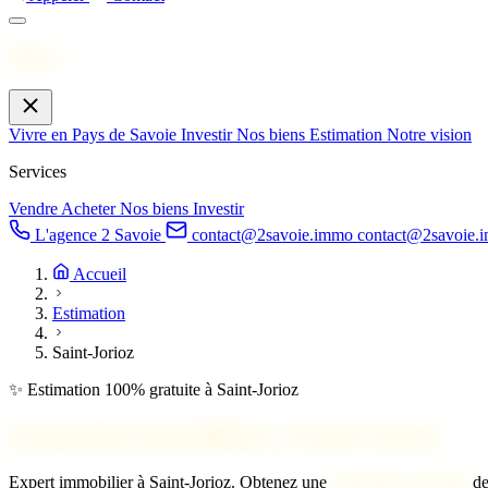
Menu
Vivre en Pays de Savoie
Investir
Nos biens
Estimation
Notre vision
Services
Vendre
Acheter
Nos biens
Investir
L'agence 2 Savoie
contact@2savoie.immo
contact@2savoie.
Accueil
Estimation
Saint-Jorioz
✨ Estimation 100% gratuite à Saint-Jorioz
Estimation immobilière à
Saint-Jorioz
Expert immobilier à Saint-Jorioz. Obtenez une
estimation gratuite
de