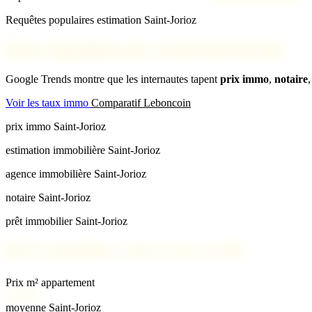
Requêtes populaires estimation Saint-Jorioz
Nous répondons aux recherches locales
Google Trends montre que les internautes tapent
prix immo
,
notaire
Voir les taux immo
Comparatif Leboncoin
prix immo Saint-Jorioz
estimation immobilière Saint-Jorioz
agence immobilière Saint-Jorioz
notaire Saint-Jorioz
prêt immobilier Saint-Jorioz
📊
Prix immobilier à Saint-Jorioz en 2026
Prix m² appartement
5 200 €
moyenne Saint-Jorioz