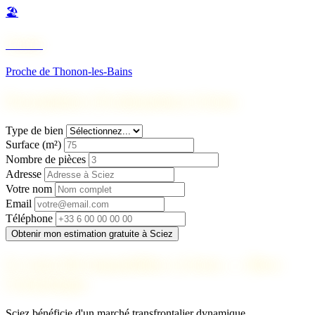
🏖️
Yvoire
Proche de Thonon-les-Bains
Formulaire d'estimation à Sciez
Type de bien
Surface (m²)
Nombre de pièces
Adresse
Votre nom
Email
Téléphone
Obtenir mon estimation gratuite à Sciez
Le marché immobilier à Sciez — Rive
Lémanique
Sciez bénéficie d'un marché transfrontalier dynamique