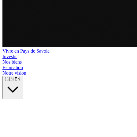
Vivre en Pays de Savoie
Investir
Nos biens
Estimation
Notre vision
🇬🇧
EN