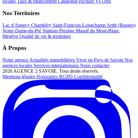
locales
Taux & financement
Catalogue exclusif
Vs Orpi
Nos Territoires
Lac d'Annecy
Chambéry
Saint-François-Longchamp
Arith (Bauges)
Notre-Dame-du-Pré
Stations Prestige
Massif du Mont-Blanc
Megève
Qualité de vie & territoires
À Propos
Notre agence
Actualités immobilières
Vivre en Pays de Savoie
Nos
agences locales
Services internationaux
Nous contacter
2026 AGENCE 2 SAVOIE. Tous droits réservés.
Mentions légales
Honoraires
RGPD
Confidentialité