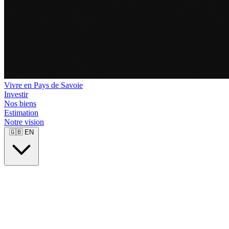
Vivre en Pays de Savoie
Investir
Nos biens
Estimation
Notre vision
🇬🇧
EN