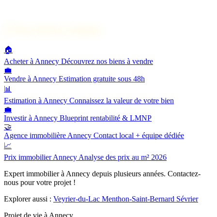
🔗
Nos services à Annecy
🏠
Acheter à Annecy
Découvrez nos biens à vendre
💼
Vendre à Annecy
Estimation gratuite sous 48h
📊
Estimation à Annecy
Connaissez la valeur de votre bien
💼
Investir à Annecy
Blueprint rentabilité & LMNP
🤝
Agence immobilière Annecy
Contact local + équipe dédiée
📈
Prix immobilier Annecy
Analyse des prix au m² 2026
Expert immobilier à Annecy depuis plusieurs années. Contactez-
nous pour votre projet !
Explorer aussi :
Veyrier-du-Lac
Menthon-Saint-Bernard
Sévrier
Projet de vie à Annecy