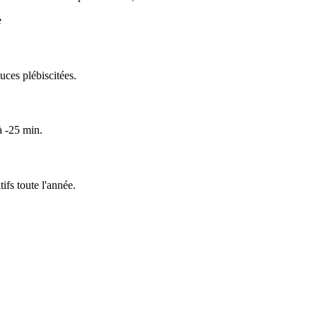
e
uces plébiscitées.
à -25 min.
fs toute l'année.