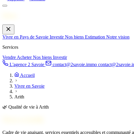
Menu
Vivre en Pays de Savoie
Investir
Nos biens
Estimation
Notre vision
Services
Vendre
Acheter
Nos biens
Investir
L'agence 2 Savoie
contact@2savoie.immo
contact@2savoie.
Accueil
Vivre en Savoie
Arith
🌿
Qualité de vie à Arith
Vivre à
Arith
Cadre de vie apaisant, services essentiels accessibles et communauté ac