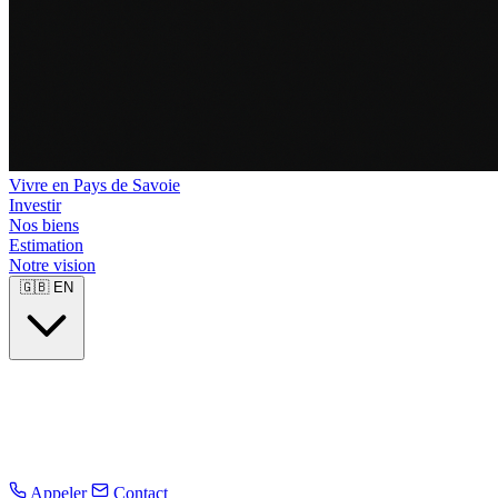
Vivre en Pays de Savoie
Investir
Nos biens
Estimation
Notre vision
🇬🇧
EN
Appeler
Contact