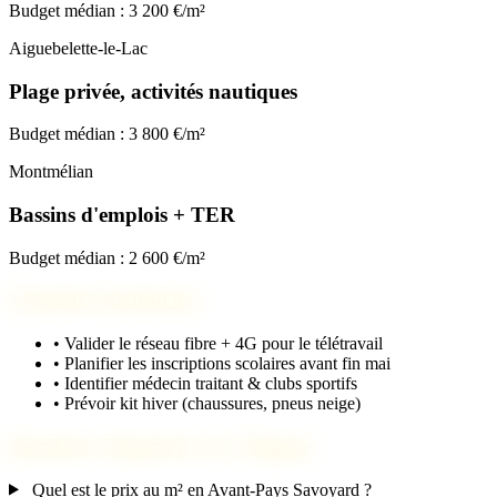
Budget médian : 3 200 €/m²
Aiguebelette-le-Lac
Plage privée, activités nautiques
Budget médian : 3 800 €/m²
Montmélian
Bassins d'emplois + TER
Budget médian : 2 600 €/m²
Checklist installation
•
Valider le réseau fibre + 4G pour le télétravail
•
Planifier les inscriptions scolaires avant fin mai
•
Identifier médecin traitant & clubs sportifs
•
Prévoir kit hiver (chaussures, pneus neige)
Questions fréquentes sur Chignin
Quel est le prix au m² en Avant-Pays Savoyard ?