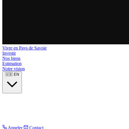
Vivre en Pays de Savoie
Investir
Nos biens
Estimation
Notre vision
🇬🇧
EN
Appeler
Contact