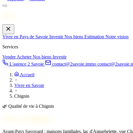
Menu
Vivre en Pays de Savoie
Investir
Nos biens
Estimation
Notre vision
Services
Vendre
Acheter
Nos biens
Investir
L'agence 2 Savoie
contact@2savoie.immo
contact@2savoie.
Accueil
Vivre en Savoie
Chignin
🌿
Qualité de vie à Chignin
Vivre à
Chignin
Avant-Pays Savoyard : maisons familiales, lac d'Aiguebelette, vue Ch