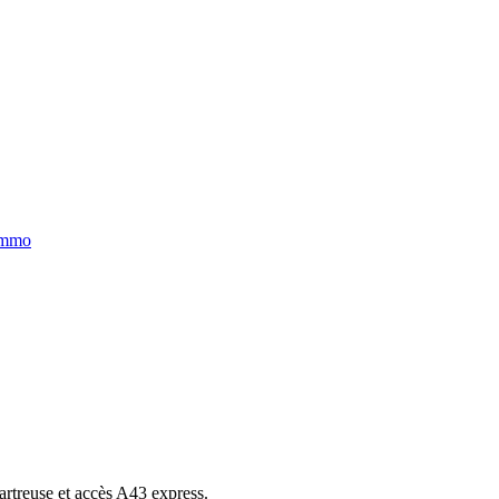
immo
artreuse et accès A43 express.