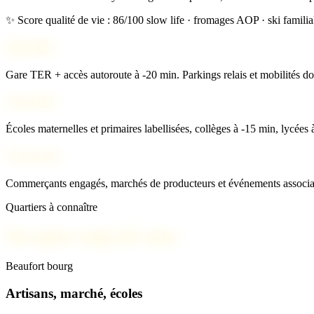
✨ Score qualité de vie : 86/100
slow life · fromages AOP · ski familia
Mobilité
Gare TER + accès autoroute à -20 min. Parkings relais et mobilités do
Scolarité
Écoles maternelles et primaires labellisées, collèges à -15 min, lycées 
Vie locale
Commerçants engagés, marchés de producteurs et événements associati
Quartiers à connaître
Nos spots coups de cœur
Beaufort bourg
Artisans, marché, écoles