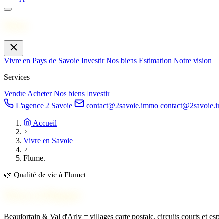
Menu
Vivre en Pays de Savoie
Investir
Nos biens
Estimation
Notre vision
Services
Vendre
Acheter
Nos biens
Investir
L'agence 2 Savoie
contact@2savoie.immo
contact@2savoie.
Accueil
Vivre en Savoie
Flumet
🌿
Qualité de vie à Flumet
Vivre à
Flumet
Beaufortain & Val d'Arly = villages carte postale, circuits courts et e