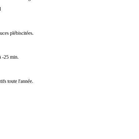
l
uces plébiscitées.
à -25 min.
fs toute l'année.