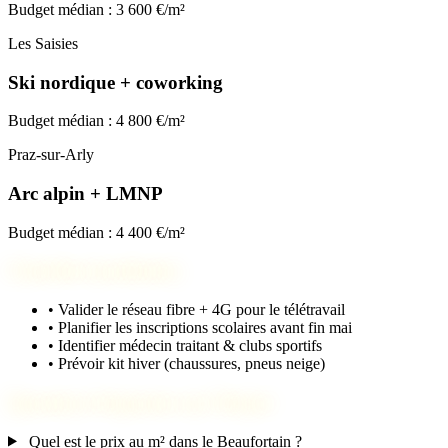
Budget médian : 3 600 €/m²
Les Saisies
Ski nordique + coworking
Budget médian : 4 800 €/m²
Praz-sur-Arly
Arc alpin + LMNP
Budget médian : 4 400 €/m²
Checklist installation
•
Valider le réseau fibre + 4G pour le télétravail
•
Planifier les inscriptions scolaires avant fin mai
•
Identifier médecin traitant & clubs sportifs
•
Prévoir kit hiver (chaussures, pneus neige)
Questions fréquentes sur Flumet
Quel est le prix au m² dans le Beaufortain ?