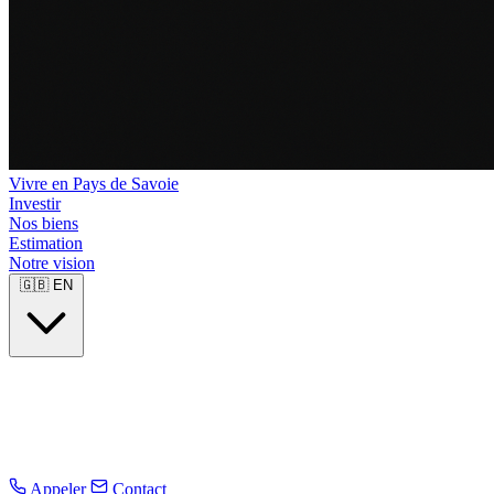
Vivre en Pays de Savoie
Investir
Nos biens
Estimation
Notre vision
🇬🇧
EN
Appeler
Contact