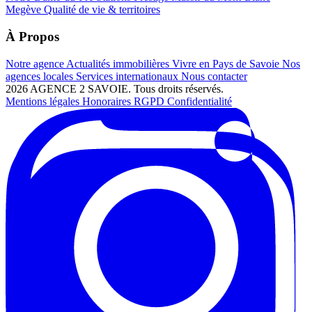
Megève
Qualité de vie & territoires
À Propos
Notre agence
Actualités immobilières
Vivre en Pays de Savoie
Nos
agences locales
Services internationaux
Nous contacter
2026 AGENCE 2 SAVOIE. Tous droits réservés.
Mentions légales
Honoraires
RGPD
Confidentialité