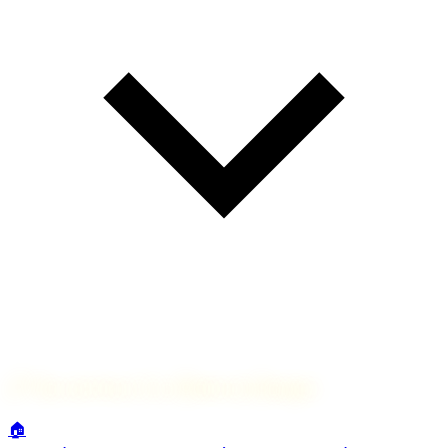
🔗
Nos services à La Motte-en-Bauges
🏠