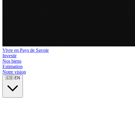
Vivre en Pays de Savoie
Investir
Nos biens
Estimation
Notre vision
🇬🇧
EN