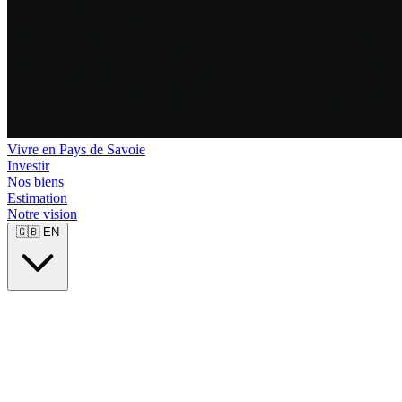
Vivre en Pays de Savoie
Investir
Nos biens
Estimation
Notre vision
🇬🇧
EN