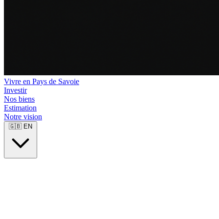
Vivre en Pays de Savoie
Investir
Nos biens
Estimation
Notre vision
🇬🇧
EN