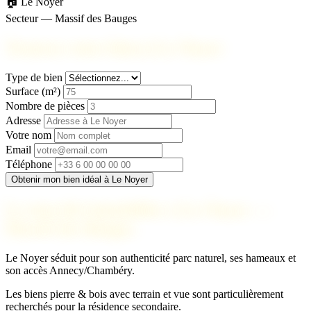
🏠 Le Noyer
Secteur — Massif des Bauges
Trouvez votre bien à Le Noyer
Type de bien
Surface (m²)
Nombre de pièces
Adresse
Votre nom
Email
Téléphone
Obtenir mon bien idéal à Le Noyer
Le marché immobilier à Le Noyer —
Massif des Bauges
Le Noyer séduit pour son authenticité parc naturel, ses hameaux et
son accès Annecy/Chambéry.
Les biens pierre & bois avec terrain et vue sont particulièrement
recherchés pour la résidence secondaire.