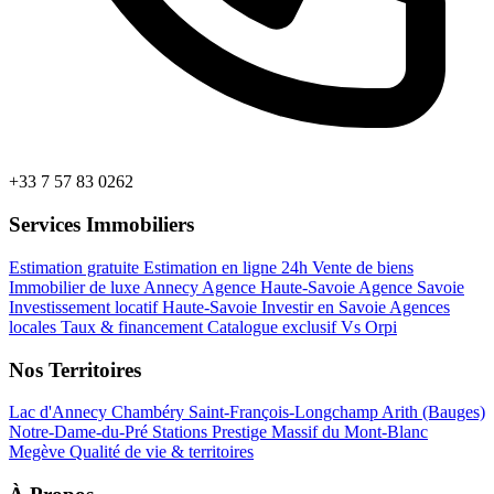
+33 7 57 83 0262
Services Immobiliers
Estimation gratuite
Estimation en ligne 24h
Vente de biens
Immobilier de luxe Annecy
Agence Haute-Savoie
Agence Savoie
Investissement locatif Haute-Savoie
Investir en Savoie
Agences
locales
Taux & financement
Catalogue exclusif
Vs Orpi
Nos Territoires
Lac d'Annecy
Chambéry
Saint-François-Longchamp
Arith (Bauges)
Notre-Dame-du-Pré
Stations Prestige
Massif du Mont-Blanc
Megève
Qualité de vie & territoires