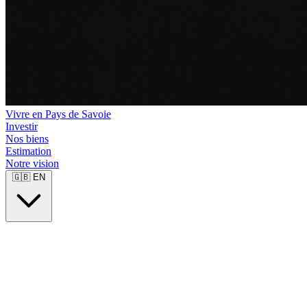
Vivre en Pays de Savoie
Investir
Nos biens
Estimation
Notre vision
🇬🇧
EN