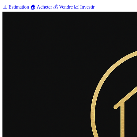
📊
Estimation
🏠
Acheter
💰
Vendre
📈
Investir