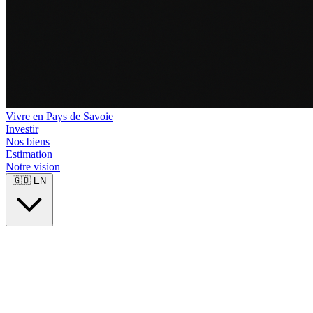
Vivre en Pays de Savoie
Investir
Nos biens
Estimation
Notre vision
🇬🇧
EN