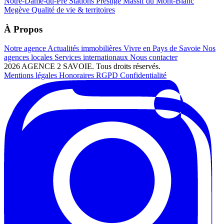
Notre-Dame-du-Pré
Stations Prestige
Massif du Mont-Blanc
Megève
Qualité de vie & territoires
À Propos
Notre agence
Actualités immobilières
Vivre en Pays de Savoie
Nos
agences locales
Services internationaux
Nous contacter
2026 AGENCE 2 SAVOIE. Tous droits réservés.
Mentions légales
Honoraires
RGPD
Confidentialité