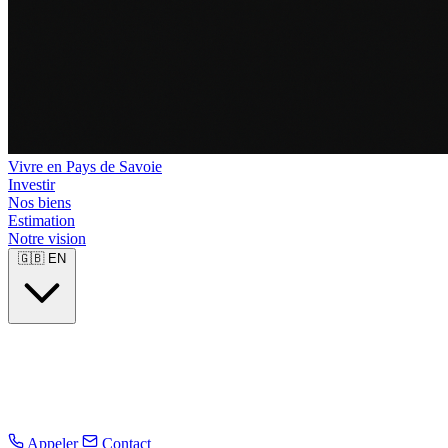
Vivre en Pays de Savoie
Investir
Nos biens
Estimation
Notre vision
🇬🇧
EN
Appeler
Contact