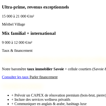
Ultra-prime, revenus exceptionnels
15 000 à 21 000 €/m²
Méribel Village
Mix familial + international
9 000 à 12 000 €/m²
Taux & financement
Validez votre financement avant d’investir à Les Men
Notre baromètre
taux immobilier Savoie
+ cellule courtiers (Savoie
Consulter les taux
Parler financement
Checklist investisseur
+
Prévoir un CAPEX de rénovation premium (bois-brut, pierre) 
+
Inclure des services wellness privatifs
+
Communiquer en anglais & arabe, hashtags luxe