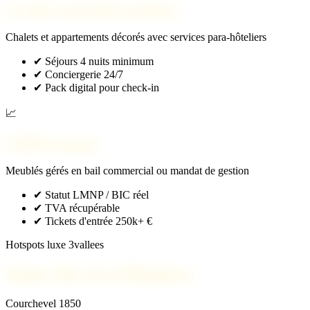
Location saisonnière premium
Chalets et appartements décorés avec services para-hôteliers
✔
Séjours 4 nuits minimum
✔
Conciergerie 24/7
✔
Pack digital pour check-in
📈
LMNP classique
Meublés gérés en bail commercial ou mandat de gestion
✔
Statut LMNP / BIC réel
✔
TVA récupérable
✔
Tickets d'entrée 250k+ €
Hotspots luxe 3vallees
Zones clés à Les Menuires
Courchevel 1850