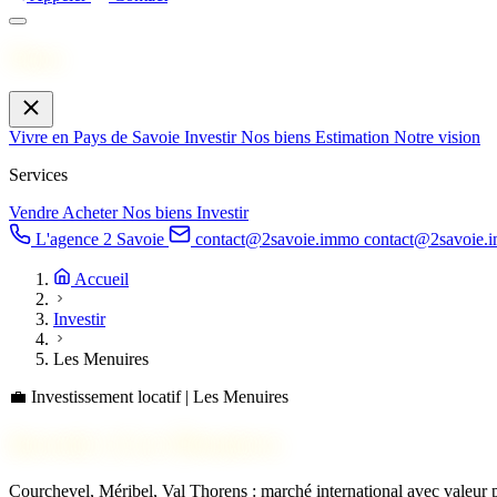
Menu
Vivre en Pays de Savoie
Investir
Nos biens
Estimation
Notre vision
Services
Vendre
Acheter
Nos biens
Investir
L'agence 2 Savoie
contact@2savoie.immo
contact@2savoie.
Accueil
Investir
Les Menuires
💼
Investissement locatif | Les Menuires
Investir à
Les Menuires
Courchevel, Méribel, Val Thorens : marché international avec valeur pa