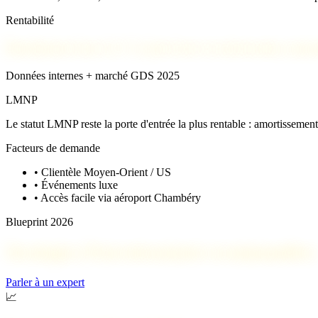
Rentabilité
Rendement brut 4,5 % mais forte revalorisation annu
Données internes + marché GDS 2025
LMNP
Le statut LMNP reste la porte d'entrée la plus rentable : amortissemen
Facteurs de demande
•
Clientèle Moyen-Orient / US
•
Événements luxe
•
Accès facile via aéroport Chambéry
Blueprint 2026
Stratégies d'investissement recommandées
Parler à un expert
📈