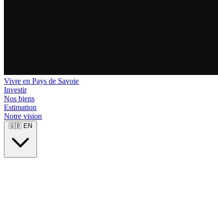
Vivre en Pays de Savoie
Investir
Nos biens
Estimation
Notre vision
🇬🇧
EN