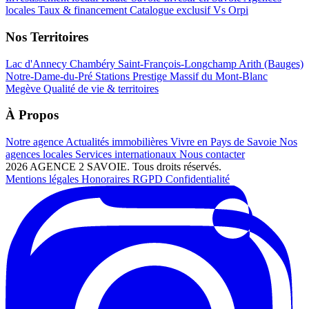
locales
Taux & financement
Catalogue exclusif
Vs Orpi
Nos Territoires
Lac d'Annecy
Chambéry
Saint-François-Longchamp
Arith (Bauges)
Notre-Dame-du-Pré
Stations Prestige
Massif du Mont-Blanc
Megève
Qualité de vie & territoires
À Propos
Notre agence
Actualités immobilières
Vivre en Pays de Savoie
Nos
agences locales
Services internationaux
Nous contacter
2026 AGENCE 2 SAVOIE. Tous droits réservés.
Mentions légales
Honoraires
RGPD
Confidentialité