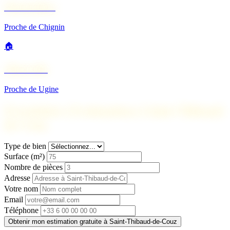
Montmélian
Proche de Chignin
🏠
Albertville
Proche de Ugine
Formulaire d'estimation à Saint-Thibaud-
de-Couz
Type de bien
Surface (m²)
Nombre de pièces
Adresse
Votre nom
Email
Téléphone
Obtenir mon estimation gratuite à Saint-Thibaud-de-Couz