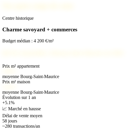
Nos spots coups de cœur
Centre historique
Charme savoyard + commerces
Budget médian : 4 200 €/m²
📊
Prix immobilier à Bourg-Saint-Maurice en 2026
Prix m² appartement
3 800 €
moyenne Bourg-Saint-Maurice
Prix m² maison
4 200 €
moyenne Bourg-Saint-Maurice
Évolution sur 1 an
+5.1%
📈 Marché en hausse
Délai de vente moyen
58 jours
~280 transactions/an