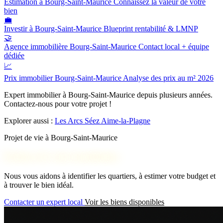
Estimation à Bourg-Saint-Maurice
Connaissez la valeur de votre
bien
💼
Investir à Bourg-Saint-Maurice
Blueprint rentabilité & LMNP
🤝
Agence immobilière Bourg-Saint-Maurice
Contact local + équipe
dédiée
📈
Prix immobilier Bourg-Saint-Maurice
Analyse des prix au m² 2026
Expert immobilier à Bourg-Saint-Maurice depuis plusieurs années.
Contactez-nous pour votre projet !
Explorer aussi :
Les Arcs
Séez
Aime-la-Plagne
Projet de vie à Bourg-Saint-Maurice
Parlons de votre installation
Nous vous aidons à identifier les quartiers, à estimer votre budget et
à trouver le bien idéal.
Contacter un expert local
Voir les biens disponibles