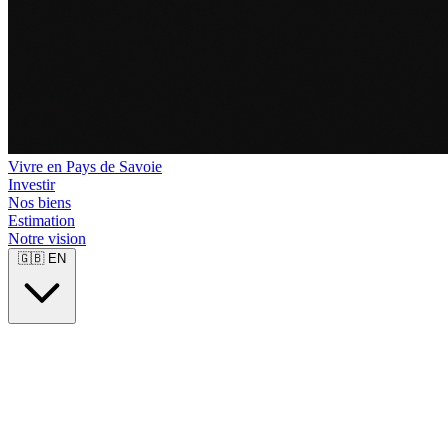
Vivre en Pays de Savoie
Investir
Nos biens
Estimation
Notre vision
🇬🇧
EN