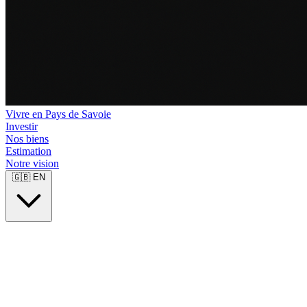
Vivre en Pays de Savoie
Investir
Nos biens
Estimation
Notre vision
🇬🇧
EN