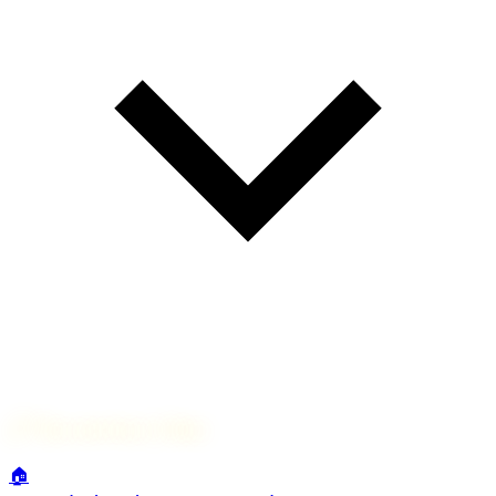
🔗
Nos services à Séez
🏠