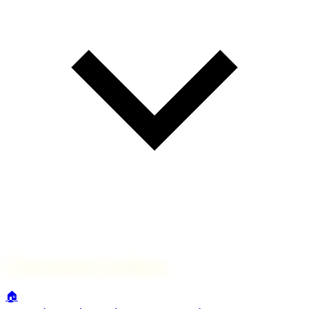
🔗
Nos services à Les Déserts
🏠