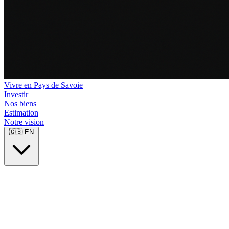
Vivre en Pays de Savoie
Investir
Nos biens
Estimation
Notre vision
🇬🇧
EN