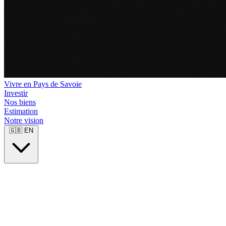
Vivre en Pays de Savoie
Investir
Nos biens
Estimation
Notre vision
🇬🇧
EN