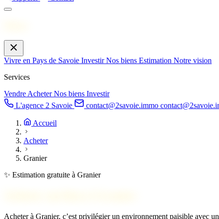
Menu
Vivre en Pays de Savoie
Investir
Nos biens
Estimation
Notre vision
Services
Vendre
Acheter
Nos biens
Investir
L'agence 2 Savoie
contact@2savoie.immo
contact@2savoie.
Accueil
Acheter
Granier
✨ Estimation gratuite à Granier
Acheter un bien à
Granier
Acheter à Granier, c’est privilégier un environnement paisible avec un