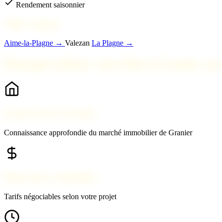
Rendement saisonnier
Villes voisines
Aime-la-Plagne →
Valezan
La Plagne →
Pourquoi acheter votre bien à Granier av
Expert local à Granier
Connaissance approfondie du marché immobilier de Granier
Honoraires compétitifs
Tarifs négociables selon votre projet