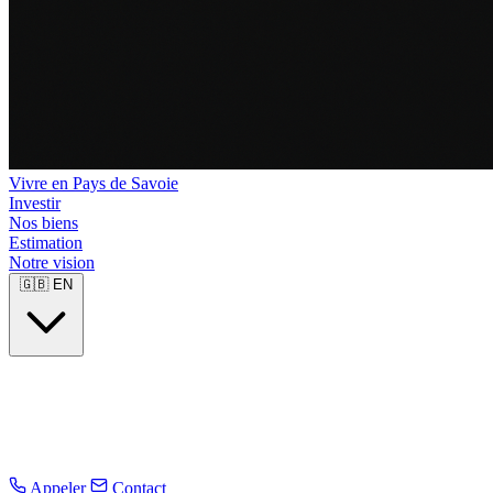
Vivre en Pays de Savoie
Investir
Nos biens
Estimation
Notre vision
🇬🇧
EN
Appeler
Contact