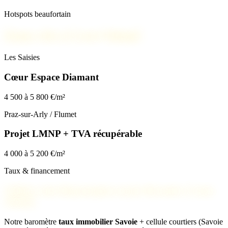
Hotspots beaufortain
Zones clés à Crest-Voland
Les Saisies
Cœur Espace Diamant
4 500 à 5 800 €/m²
Praz-sur-Arly / Flumet
Projet LMNP + TVA récupérable
4 000 à 5 200 €/m²
Taux & financement
Validez votre financement avant d’investir à Crest-
Voland
Notre baromètre
taux immobilier Savoie
+ cellule courtiers (Savoie