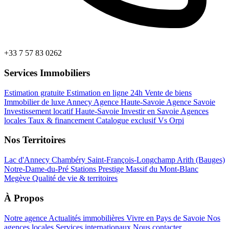
+33 7 57 83 0262
Services Immobiliers
Estimation gratuite
Estimation en ligne 24h
Vente de biens
Immobilier de luxe Annecy
Agence Haute-Savoie
Agence Savoie
Investissement locatif Haute-Savoie
Investir en Savoie
Agences
locales
Taux & financement
Catalogue exclusif
Vs Orpi
Nos Territoires
Lac d'Annecy
Chambéry
Saint-François-Longchamp
Arith (Bauges)
Notre-Dame-du-Pré
Stations Prestige
Massif du Mont-Blanc
Megève
Qualité de vie & territoires
À Propos
Notre agence
Actualités immobilières
Vivre en Pays de Savoie
Nos
agences locales
Services internationaux
Nous contacter