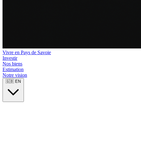
Vivre en Pays de Savoie
Investir
Nos biens
Estimation
Notre vision
🇬🇧
EN