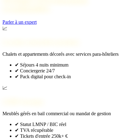
Stratégies d'investissement
recommandées
Parler à un expert
📈
Location saisonnière premium
Chalets et appartements décorés avec services para-hôteliers
✔
Séjours 4 nuits minimum
✔
Conciergerie 24/7
✔
Pack digital pour check-in
📈
LMNP classique
Meublés gérés en bail commercial ou mandat de gestion
✔
Statut LMNP / BIC réel
✔
TVA récupérable
✔
Tickets d'entrée 250k+ €