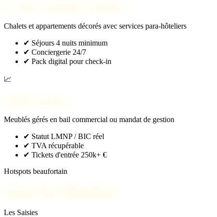
Location saisonnière premium
Chalets et appartements décorés avec services para-hôteliers
✔
Séjours 4 nuits minimum
✔
Conciergerie 24/7
✔
Pack digital pour check-in
📈
LMNP classique
Meublés gérés en bail commercial ou mandat de gestion
✔
Statut LMNP / BIC réel
✔
TVA récupérable
✔
Tickets d'entrée 250k+ €
Hotspots beaufortain
Zones clés à Hauteluce
Les Saisies