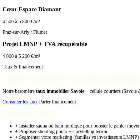
Cœur Espace Diamant
4 500 à 5 800 €/m²
Praz-sur-Arly / Flumet
Projet LMNP + TVA récupérable
4 000 à 5 200 €/m²
Taux & financement
Validez votre financement avant d’investir à Hauteluc
Notre baromètre
taux immobilier Savoie
+ cellule courtiers (Savoie
Consulter les taux
Parler financement
Checklist investisseur
+
Installer sauna ou bain nordique pour booster le panier moye
+
Proposer shooting photo + storytelling terroir
+
Segmenter votre marketing (familles vs investisseurs LMNP)