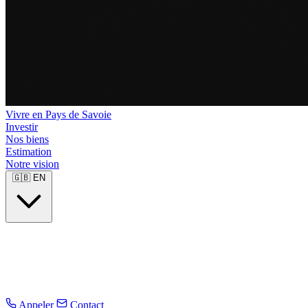
Vivre en Pays de Savoie
Investir
Nos biens
Estimation
Notre vision
🇬🇧
EN
Appeler
Contact