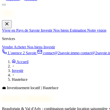
Menu
Vivre en Pays de Savoie
Investir
Nos biens
Estimation
Notre vision
Services
Vendre
Acheter
Nos biens
Investir
L'agence 2 Savoie
contact@2savoie.immo
contact@2savoie.
Accueil
Investir
Hauteluce
💼
Investissement locatif | Hauteluce
Investir à
Hauteluce
Beaufortain & Val d'Arly : combinaison parfaite location saisonnière +