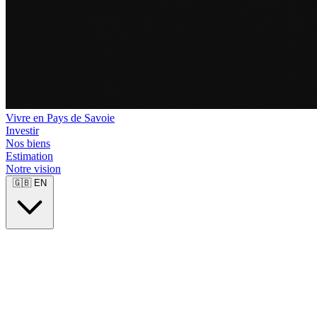
Vivre en Pays de Savoie
Investir
Nos biens
Estimation
Notre vision
🇬🇧
EN