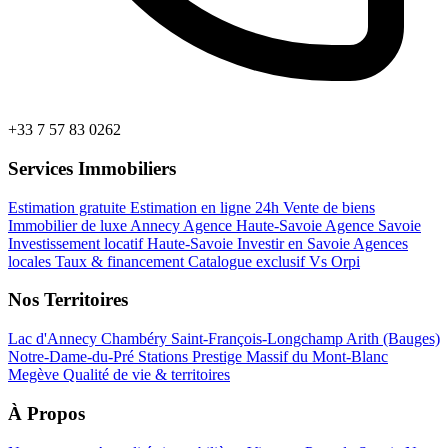
+33 7 57 83 0262
Services Immobiliers
Estimation gratuite
Estimation en ligne 24h
Vente de biens
Immobilier de luxe Annecy
Agence Haute-Savoie
Agence Savoie
Investissement locatif Haute-Savoie
Investir en Savoie
Agences
locales
Taux & financement
Catalogue exclusif
Vs Orpi
Nos Territoires
Lac d'Annecy
Chambéry
Saint-François-Longchamp
Arith (Bauges)
Notre-Dame-du-Pré
Stations Prestige
Massif du Mont-Blanc
Megève
Qualité de vie & territoires
À Propos