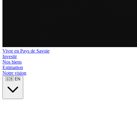
Vivre en Pays de Savoie
Investir
Nos biens
Estimation
Notre vision
🇬🇧
EN