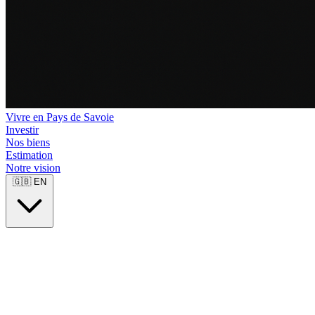
Vivre en Pays de Savoie
Investir
Nos biens
Estimation
Notre vision
🇬🇧
EN