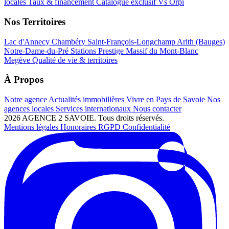
locales
Taux & financement
Catalogue exclusif
Vs Orpi
Nos Territoires
Lac d'Annecy
Chambéry
Saint-François-Longchamp
Arith (Bauges)
Notre-Dame-du-Pré
Stations Prestige
Massif du Mont-Blanc
Megève
Qualité de vie & territoires
À Propos
Notre agence
Actualités immobilières
Vivre en Pays de Savoie
Nos
agences locales
Services internationaux
Nous contacter
2026 AGENCE 2 SAVOIE. Tous droits réservés.
Mentions légales
Honoraires
RGPD
Confidentialité