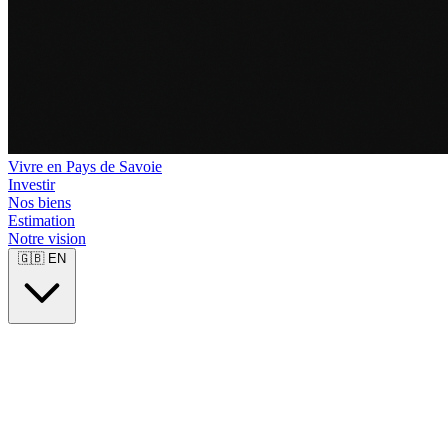
Vivre en Pays de Savoie
Investir
Nos biens
Estimation
Notre vision
🇬🇧
EN