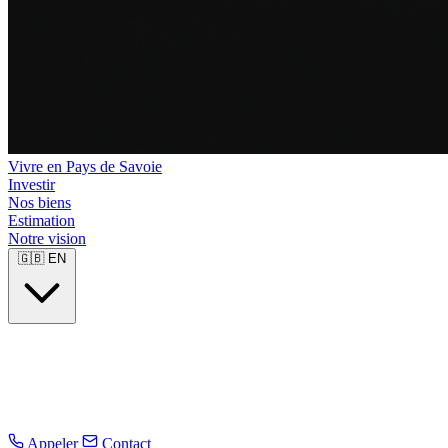
Vivre en Pays de Savoie
Investir
Nos biens
Estimation
Notre vision
🇬🇧
EN
Appeler
Contact