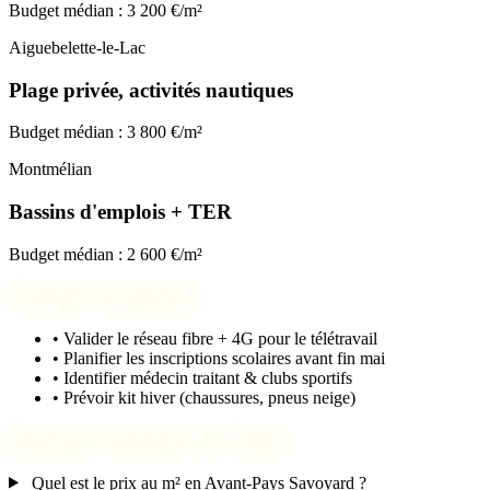
Budget médian : 3 200 €/m²
Aiguebelette-le-Lac
Plage privée, activités nautiques
Budget médian : 3 800 €/m²
Montmélian
Bassins d'emplois + TER
Budget médian : 2 600 €/m²
Checklist installation
•
Valider le réseau fibre + 4G pour le télétravail
•
Planifier les inscriptions scolaires avant fin mai
•
Identifier médecin traitant & clubs sportifs
•
Prévoir kit hiver (chaussures, pneus neige)
Questions fréquentes sur Ugine
Quel est le prix au m² en Avant-Pays Savoyard ?