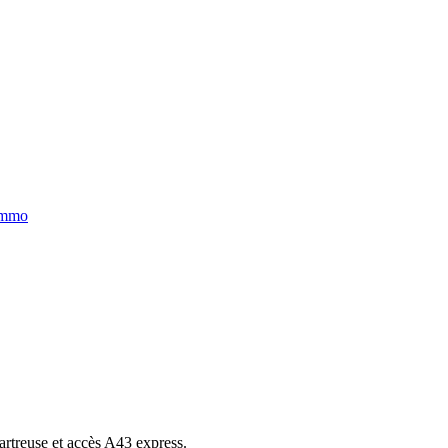
immo
artreuse et accès A43 express.