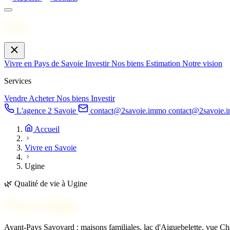
Menu
Vivre en Pays de Savoie
Investir
Nos biens
Estimation
Notre vision
Services
Vendre
Acheter
Nos biens
Investir
L'agence 2 Savoie
contact@2savoie.immo
contact@2savoie.
Accueil
Vivre en Savoie
Ugine
🌿
Qualité de vie à Ugine
Vivre à
Ugine
Avant-Pays Savoyard : maisons familiales, lac d'Aiguebelette, vue Ch