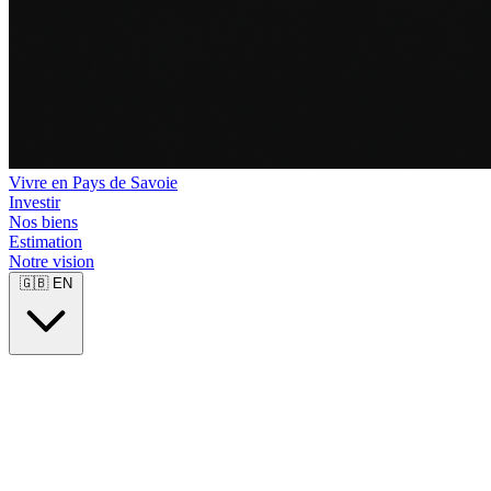
Vivre en Pays de Savoie
Investir
Nos biens
Estimation
Notre vision
🇬🇧
EN