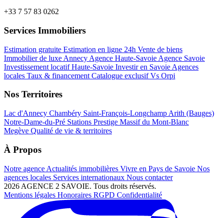
+33 7 57 83 0262
Services Immobiliers
Estimation gratuite
Estimation en ligne 24h
Vente de biens
Immobilier de luxe Annecy
Agence Haute-Savoie
Agence Savoie
Investissement locatif Haute-Savoie
Investir en Savoie
Agences
locales
Taux & financement
Catalogue exclusif
Vs Orpi
Nos Territoires
Lac d'Annecy
Chambéry
Saint-François-Longchamp
Arith (Bauges)
Notre-Dame-du-Pré
Stations Prestige
Massif du Mont-Blanc
Megève
Qualité de vie & territoires
À Propos
Notre agence
Actualités immobilières
Vivre en Pays de Savoie
Nos
agences locales
Services internationaux
Nous contacter
2026 AGENCE 2 SAVOIE. Tous droits réservés.
Mentions légales
Honoraires
RGPD
Confidentialité