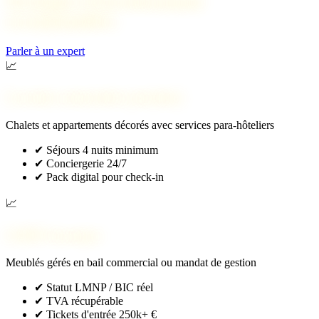
Stratégies d'investissement
recommandées
Parler à un expert
📈
Location saisonnière premium
Chalets et appartements décorés avec services para-hôteliers
✔
Séjours 4 nuits minimum
✔
Conciergerie 24/7
✔
Pack digital pour check-in
📈
LMNP classique
Meublés gérés en bail commercial ou mandat de gestion
✔
Statut LMNP / BIC réel
✔
TVA récupérable
✔
Tickets d'entrée 250k+ €