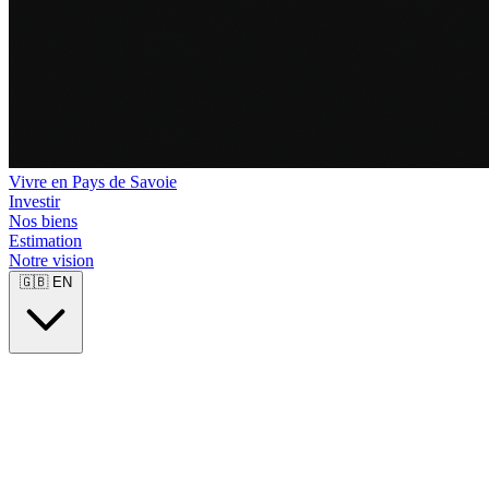
Vivre en Pays de Savoie
Investir
Nos biens
Estimation
Notre vision
🇬🇧
EN