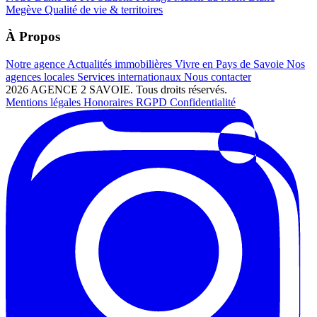
Megève
Qualité de vie & territoires
À Propos
Notre agence
Actualités immobilières
Vivre en Pays de Savoie
Nos
agences locales
Services internationaux
Nous contacter
2026 AGENCE 2 SAVOIE. Tous droits réservés.
Mentions légales
Honoraires
RGPD
Confidentialité